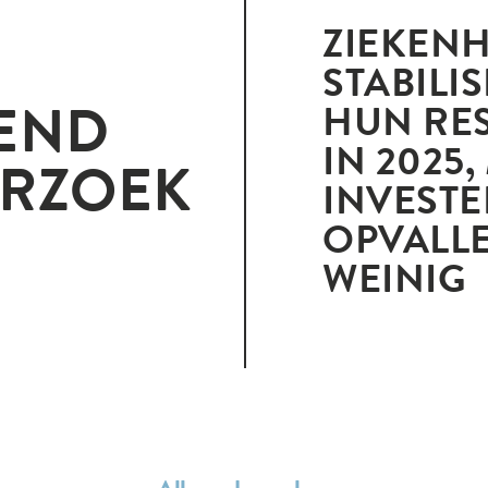
ZIEKEN
STABILI
END
HUN RE
IN 2025
RZOEK
INVEST
OPVALL
WEINIG