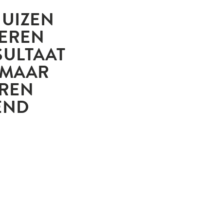
HUIZEN
SEREN
SULTAAT
, MAAR
EREN
END