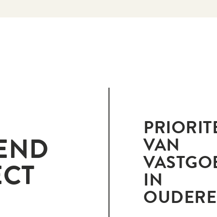
PRIORIT
END
VAN
VASTGO
ECT
IN
OUDER