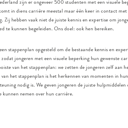
ederland zijn er ongeveer 500 studenten met een visuele be
komt in diens carrière meestal maar één keer in contact met
g. Zij hebben vaak niet de juiste kennis en expertise om jon
oed te kunnen begeleiden. Ons doel: ook hen bereiken.
n stappenplan opgesteld om de bestaande kennis en expertis
 zodat jongeren met een visuele beperking hun gewenste ca
iste van het stappenplan: we zetten de jongeren zelf aan he
l van het stappenplan is het herkennen van momenten in hu
teuning nodig is. We geven jongeren de juiste hulpmiddelen 
gie kunnen nemen over hun carrière.