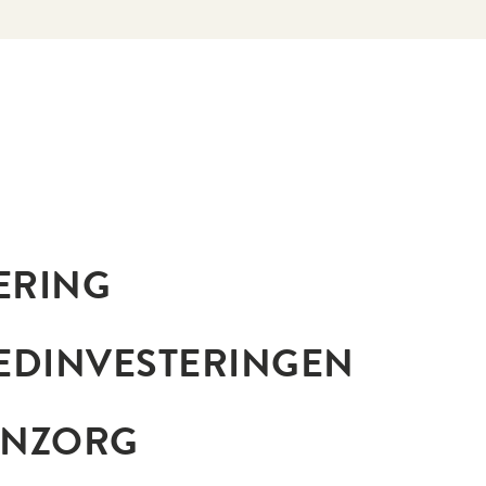
ERING
EDINVESTERINGEN
ENZORG