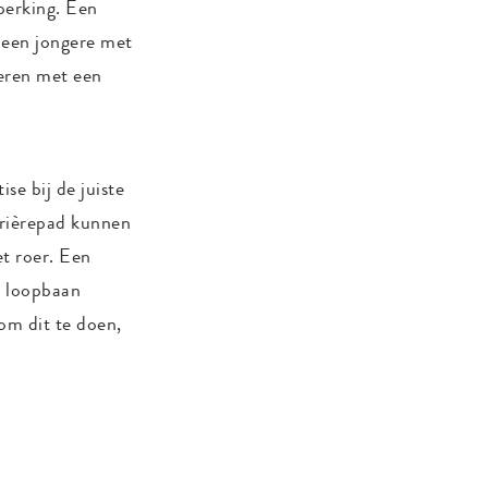
perking. Een
 een jongere met
geren met een
e bij de juiste
rrièrepad kunnen
t roer. Een
n loopbaan
om dit te doen,